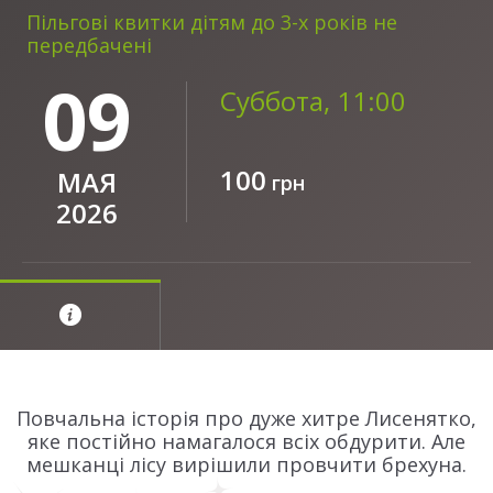
Пільгові квитки дітям до 3-х років не
передбачені
09
Суббота, 11:00
100
МАЯ
грн
2026
Повчальна історія про дуже хитре Лисенятко,
яке постійно намагалося всіх обдурити. Але
мешканці лісу вирішили провчити брехуна.