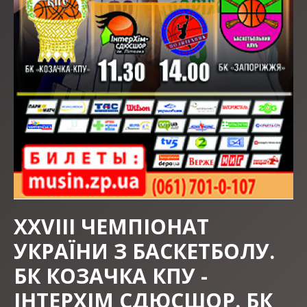
XXVIII ЧЕМПІОНАТ
УКРАЇНИ З БАСКЕТБОЛУ.
БК КОЗАЧКА КПУ -
ІНТЕРХІМ СДЮСШОР. БК