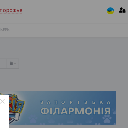
порожье
RU
МЬЕРЫ
×