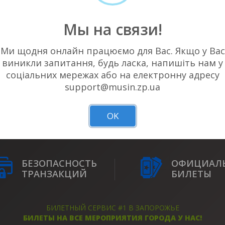
Мы на связи!
Ми щодня онлайн працюємо для Вас. Якщо у Вас
виникли запитання, будь ласка, напишіть нам у
соціальних мережах або на електронну адресу
, НЕТ АКТУАЛЬНЫХ СОБЫТИЙ В ВАШ
support@musin.zp.ua
OK
БЕЗОПАСНОСТЬ
ОФИЦИАЛ
ТРАНЗАКЦИЙ
БИЛЕТЫ
БИЛЕТНЫЙ СЕРВИС #1 В ЗАПОРОЖЬЕ
БИЛЕТЫ НА ВСЕ МЕРОПРИЯТИЯ ГОРОДА У НАС!