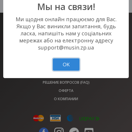
событий в Вашем городе :(
Мы на связи!
Ми щодня онлайн працюємо для Вас.
Якщо у Вас виникли запитання, будь
БИЛЕТНЫЙ СЕРВИС #1 В ЗАПОРОЖЬЕ
ласка, напишіть нам у соціальних
БИЛЕТЫ НА ВСЕ МЕРОПРИЯТИЯ ГОРОДА У НАС!
мережах або на електронну адресу
support@musin.zp.ua
АФИША
ОБМЕН БИЛЕТОВ 2022 ГОДА
OK
ПЛОЩАДКИ
БИЛЕТНЫЕ КАССЫ MUSIN.ZP.UA
РЕШЕНИЕ ВОПРОСОВ (FAQ)
ОФЕРТА
О КОМПАНИИ