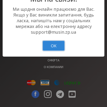
Ми щодня онлайн працюємо для Вас.
БИЛЕТНЫЙ СЕРВИС #1 В ЗАПОРОЖЬЕ
БИЛЕТЫ НА ВСЕ МЕРОПРИЯТИЯ ГОРОДА У НАС!
Якщо у Вас виникли запитання, будь
ласка, напишіть нам у соціальних
мережах або на електронну адресу
АФИША
support@musin.zp.ua
ОБМЕН БИЛЕТОВ 2022 ГОДА
ПЛОЩАДКИ
OK
БИЛЕТНЫЕ КАССЫ MUSIN.ZP.UA
РЕШЕНИЕ ВОПРОСОВ (FAQ)
ОФЕРТА
О КОМПАНИИ