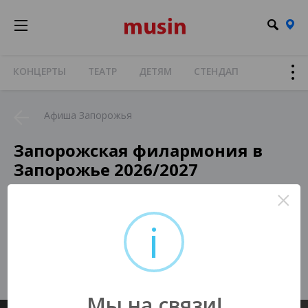
КОНЦЕРТЫ
ТЕАТР
ДЕТЯМ
СТЕНДАП
Афиша Запорожья
Запорожская филармония в
Запорожье 2026/2027
×
i
К сожалению, нет актуальных
событий в Вашем городе :(
Мы на связи!