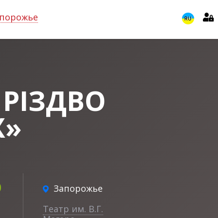
порожье
RU
 РІЗДВО
Х»
0
Запорожье
Театр им. В.Г.