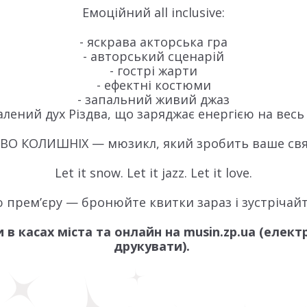
Емоційний all inclusive:
- яскрава акторська гра
- авторський сценарій
- гострі жарти
- ефектні костюми
- запальний живий джаз
алений дух Різдва, що заряджає енергією на весь 
ДВО КОЛИШНІХ — мюзикл, який зробить ваше свя
Let it snow. Let it jazz. Let it love.
 прем’єру — бронюйте квитки зараз і зустрічайт
в касах міста та онлайн на musin.zp.ua (елек
друкувати).