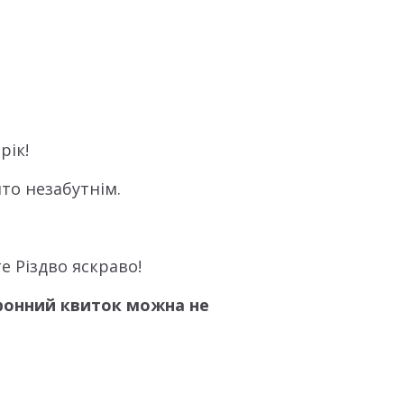
рік!
то незабутнім.
е Різдво яскраво!
тронний квиток можна не