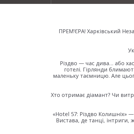
ПРЕМ’ЄРА! Харківський Нез
Ук
Різдво — час дива… або хао
готелі. Гірлянди блимают
маленьку таємницю. Але цього
Хто отримає діамант? Чи витр
«Hotel 57: Різдво Колишніх» 
Вистава, де танці, інтриги