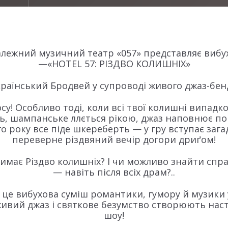
алежний музичний театр «057» представляє вибу
—«HOTEL 57: РІЗДВО КОЛИШНІХ»
раїнський Бродвей у супроводі живого джаз-бен
су! Особливо тоді, коли всі твої колишні випад
ь, шампанське ллється рікою, джаз наповнює по
 року все піде шкереберть — у гру вступає зага
переверне різдвяний вечір догори дриґом!
имає Різдво колишніх? І чи можливо знайти спра
— навіть після всіх драм?..
— це вибухова суміш романтики, гумору й музики 
, живий джаз і святкове безумство створюють нас
шоу!