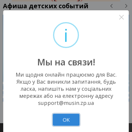
Афиша детских событий
×
i
Мы на связи!
Ми щодня онлайн працюємо для Вас.
Якщо у Вас виникли запитання, будь
ласка, напишіть нам у соціальних
мережах або на електронну адресу
support@musin.zp.ua
19 СЕНТЯБРЯ 2026
19 СЕНТЯБРЯ 2026
Запорожье, 17:00
Запорожье, 17:00
Запорожская
Запорожская
филармония
филармония
OK
330 - 590 грн
330 - 590 грн