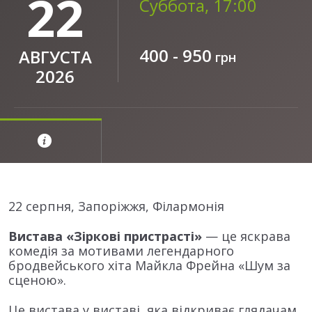
22
Суббота, 17:00
400 - 950
АВГУСТА
грн
2026
22 серпня, Запоріжжя, Філармонія
Вистава «Зіркові пристрасті»
— це яскрава
комедія за мотивами легендарного
бродвейського хіта Майкла Фрейна «Шум за
сценою».
Це вистава у виставі, яка відкриває глядачам