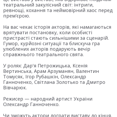
театральний закулісний світ: інтриги,
ревнощі, кохання та неймовірний хаос перед
прем’єрою.
На вас чекає історія акторів, які намагаються
врятувати постановку, коли особисті
пристрасті стають сильнішими за сценарій.
Гумор, курйозні ситуації та блискуча гра
улюблених акторів подарують вечір
справжнього театрального свята.
У ролях: Дар'я Петрожицька, Ксенія
Вертинська, Арам Арзуманян, Валентин
Томусяк, Ігор Рубашкін, Олександр
Ганноченко, Світлана Золотько та Дмитро
Вівчарюк.
Режисер — народний артист України
Олександр Ганноченко.
Чи зможуть актори дограти виставу до кінця,