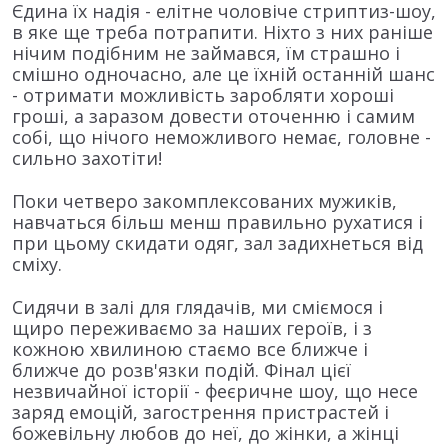
Єдина їх надія - елітне чоловіче стриптиз-шоу,
в яке ще треба потрапити. Ніхто з них раніше
нічим подібним не займався, їм страшно і
смішно одночасно, але це їхній останній шанс
- отримати можливість заробляти хороші
гроші, а заразом довести оточенню і самим
собі, що нічого неможливого немає, головне -
сильно захотіти!
Поки четверо закомплексованих мужиків,
навчаться більш менш правильно рухатися і
при цьому скидати одяг, зал задихнеться від
сміху.
Сидячи в залі для глядачів, ми сміємося і
щиро переживаємо за наших героїв, і з
кожною хвилиною стаємо все ближче і
ближче до розв'язки подій. Фінал цієї
незвичайної історії - феєричне шоу, що несе
заряд емоцій, загострення пристрастей і
божевільну любов до неї, до жінки, а жінці