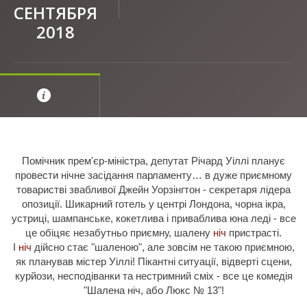
СЕНТЯБРЯ
2018
Помічник прем'єр-міністра, депутат Річард Уіллі планує
провести нічне засідання парламенту… в дуже приємному
товаристві звабливої Джейн Уорзінгтон - секретаря лідера
опозиції. Шикарний готель у центрі Лондона, чорна ікра,
устриці, шампанське, кокетлива і приваблива юна леді - все
це обіцяє незабутньо приємну, шалену
ніч
пристрасті.
І
ніч
дійсно стає "шаленою", але зовсім не такою приємною,
як планував містер Уіллі! Пікантні ситуації, відверті сцени,
курйози, несподіванки та нестримний сміх - все це комедія
"Шалена ніч, або Люкс № 13"!