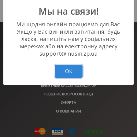
К сожалению, нет актуальных
Мы на связи!
событий в Вашем городе :(
Ми щодня онлайн працюємо для Вас.
Якщо у Вас виникли запитання, будь
БИЛЕТНЫЙ СЕРВИС #1 В ЗАПОРОЖЬЕ
ласка, напишіть нам у соціальних
БИЛЕТЫ НА ВСЕ МЕРОПРИЯТИЯ ГОРОДА У НАС!
мережах або на електронну адресу
support@musin.zp.ua
АФИША
ОБМЕН БИЛЕТОВ 2022 ГОДА
OK
ПЛОЩАДКИ
БИЛЕТНЫЕ КАССЫ MUSIN.ZP.UA
РЕШЕНИЕ ВОПРОСОВ (FAQ)
ОФЕРТА
О КОМПАНИИ