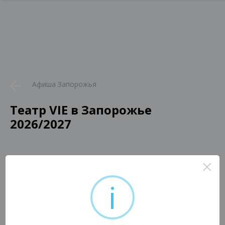
Афиша Запорожья
Театр VIE в Запорожье
2026/2027
×
i