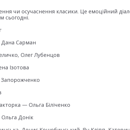
ення чи осучаснення класики. Це емоційний діал
ам сьогодні.
г
 Дана Сарман
личко, Олег Лубенцов
на Ізотова
о Запорожченко
в
дакторка — Ольга Біліченко
 Ольга Донік
нська, Денис Коцюбинський, Ян Кліпп, Катерин