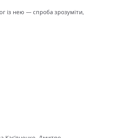
ог із нею — спроба зрозуміти,
а Касʼяненко, Дмитро