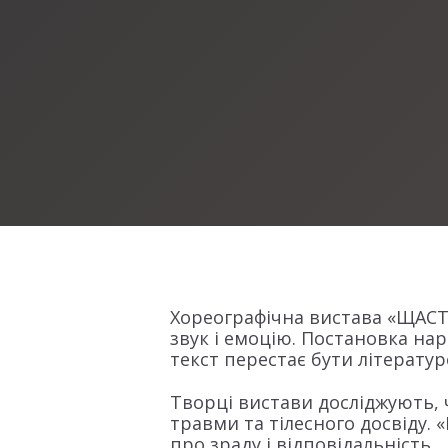
Хореографічна вистава «ЩАСТЯ?
звук і емоцію. Постановка нар
текст перестає бути літерату
Творці вистави досліджують, ч
травми та тілесного досвіду.
про зраду і відповідальність.