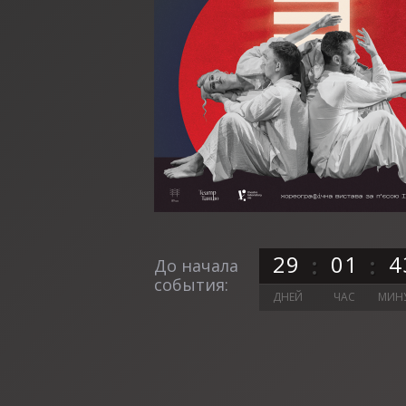
2
9
0
1
4
До начала
события:
ДНЕЙ
ЧАС
МИН