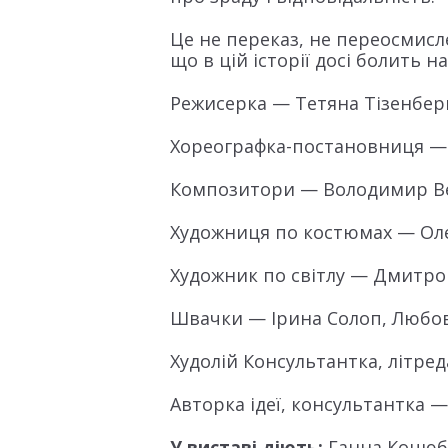
Це не переказ, не переосмисл
що в цій історії досі болить н
Режисерка — Тетяна Тізенбер
Хореографка-постановниця —
Композитори — Володимир Ве
Художниця по костюмах — Оле
Художник по світлу — Дмитр
Швачки — Ірина Солоп, Любо
Худолій Консультантка, літре
Авторка ідеї, консультантка —
У виставі діють:
Ганна Коцюби