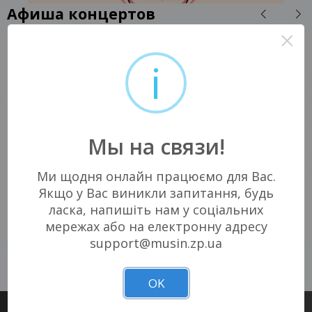
Афиша концертов
×
i
Мы на связи!
Ми щодня онлайн працюємо для Вас.
Якщо у Вас виникли запитання, будь
ласка, напишіть нам у соціальних
мережах або на електронну адресу
support@musin.zp.ua
15 ОКТЯБРЯ 2026
15 ОКТЯБРЯ 2026
Запорожье, 19:30
Запорожье, 19:30
Незламний хаб
Незламний хаб
390 - 650 грн
390 - 650 грн
OK
БИЛЕТЫ
БИЛЕТЫ