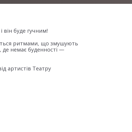
 він буде гучним!
вниться ритмами, що змушують
т, де немає буденності —
від артистів Театру