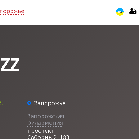
порожье
RU
ZZ
,
Запорожье
Запорожская
филармония
проспект
Соборный, 183