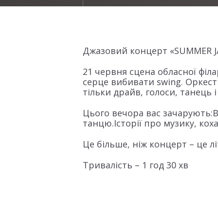
Джазовий концерт «SUMMER JAZ
21 червня сцена обласної філ
серце вибивати swing. Оркестр
тільки драйв, голоси, танець 
Цього вечора вас зачарують:Ві
танцю.Історії про музику, кох
Це більше, ніж концерт – це лі
Тривалість – 1 год 30 хв