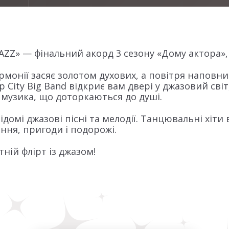
Z» — фінальний акорд 3 сезону «Дому актора», і
армонії засяє золотом духових, а повітря напо
 City Big Band відкриє вам двері у джазовий сві
і музика, що доторкаються до душі.
домі джазові пісні та мелодії. Танцювальні хіти 
ання, пригоди і подорожі.
тній флірт із джазом!