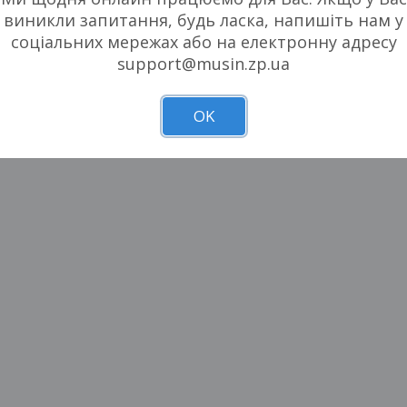
филармония
790 - 1 790 грн
виникли запитання, будь ласка, напишіть нам у
370 - 590 грн
соціальних мережах або на електронну адресу
БИЛЕТЫ
support@musin.zp.ua
БИЛЕТЫ
OK