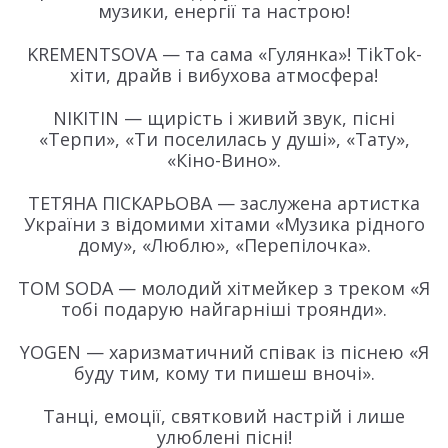
музики, енергії та настрою!
KREMENTSOVA — та сама «Гулянка»! TikTok-
хіти, драйв і вибухова атмосфера!
NIKITIN — щирість і живий звук, пісні
«Терпи», «Ти поселилась у душі», «Тату»,
«Кіно-Вино».
ТЕТЯНА ПІСКАРЬОВА — заслужена артистка
України з відомими хітами «Музика рідного
дому», «Люблю», «Перепілочка».
TOM SODA — молодий хітмейкер з треком «Я
тобі подарую найгарніші троянди».
YOGEN — харизматичний співак із піснею «Я
буду тим, кому ти пишеш вночі».
Танці, емоції, святковий настрій і лише
улюблені пісні!