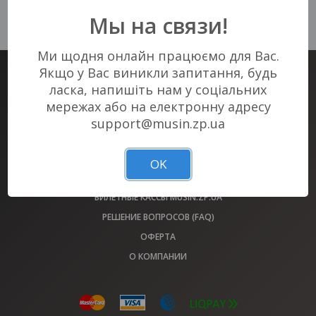
К сожалению, нет актуальных
Мы на связи!
событий в Вашем городе :(
Ми щодня онлайн працюємо для Вас.
Якщо у Вас виникли запитання, будь
БИЛЕТНЫЙ СЕРВИС #1 В ЗАПОРОЖЬЕ
ласка, напишіть нам у соціальних
БИЛЕТЫ НА ВСЕ МЕРОПРИЯТИЯ ГОРОДА У НАС!
мережах або на електронну адресу
support@musin.zp.ua
АФИША
ОБМЕН БИЛЕТОВ 2022 ГОДА
OK
ПЛОЩАДКИ
БИЛЕТНЫЕ КАССЫ MUSIN.ZP.UA
РЕШЕНИЕ ВОПРОСОВ (FAQ)
ОФЕРТА
О КОМПАНИИ