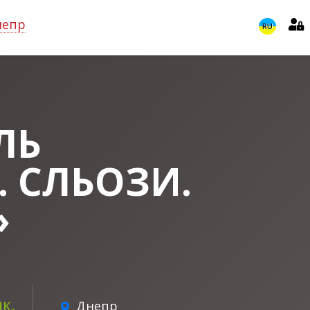
непр
RU
ЛЬ
 СЛЬОЗИ.
»
к,
Днепр